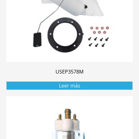
USEP3578M
Leer más