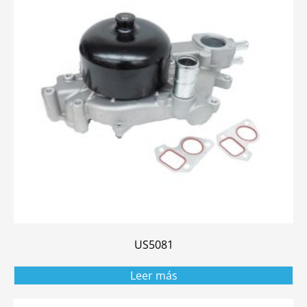
US5081
Leer más