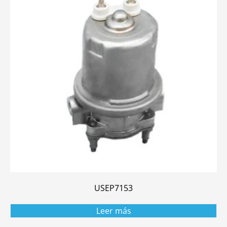
USEP7153
Leer más