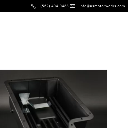
(562) 404-0488
info@usmotorworks.com