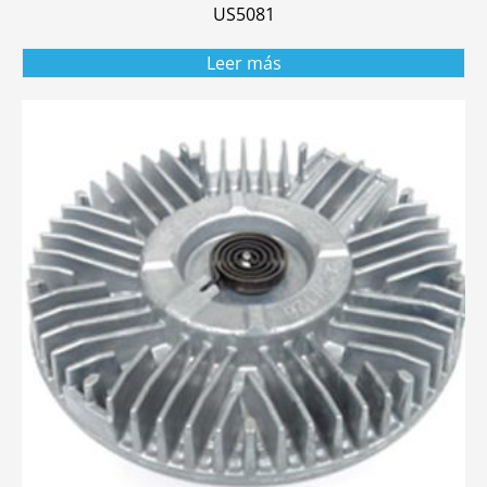
US5081
Leer más