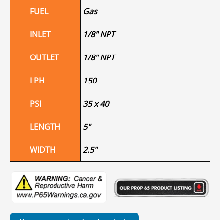
FUEL
Gas
INLET
1/8" NPT
OUTLET
1/8" NPT
LPH
150
PSI
35 x 40
LENGTH
5"
WIDTH
2.5"