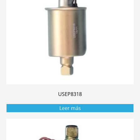
USEP8318
Leer más