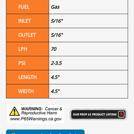
FUEL
Gas
INLET
5/16"
OUTLET
5/16"
LPH
70
PSI
2-3.5
LENGTH
4.5"
WIDTH
4.5"