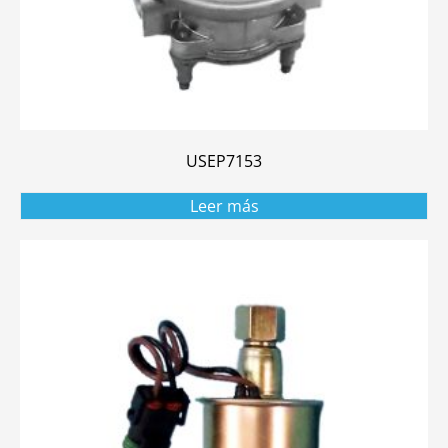
USEP7153
Leer más