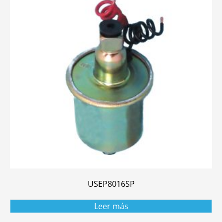
USEP8016SP
Leer más