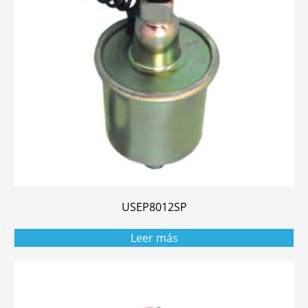
USEP8012SP
Leer más