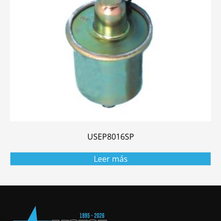
USEP8016SP
Leer más