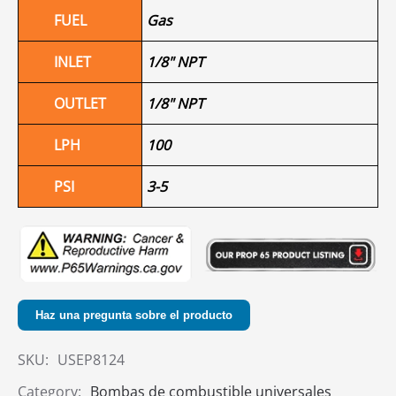
FUEL
Gas
INLET
1/8" NPT
OUTLET
1/8" NPT
LPH
100
PSI
3-5
Haz una pregunta sobre el producto
SKU:
USEP8124
Category:
Bombas de combustible universales