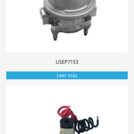
USEP7153
Leer más