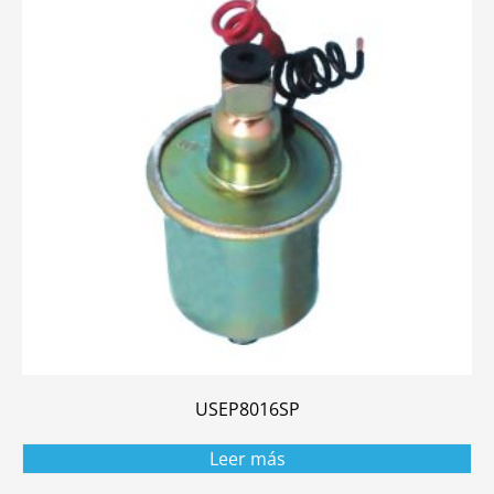
USEP8016SP
Leer más