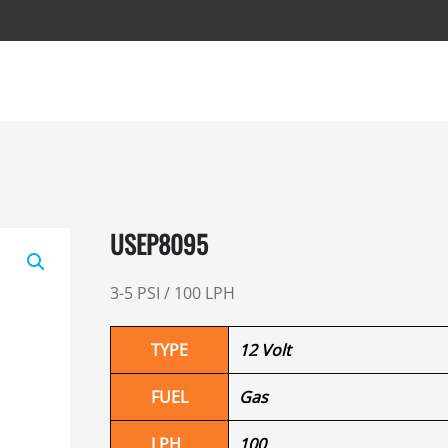
USEP8095
3-5 PSI / 100 LPH
TYPE
12 Volt
FUEL
Gas
LPH
100