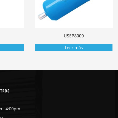
USEP8000
Leer más
OTROS
m - 4:00pm