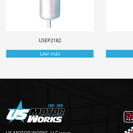
USEP2182
Leer más
US MOTOR WORKS, LLC y sus