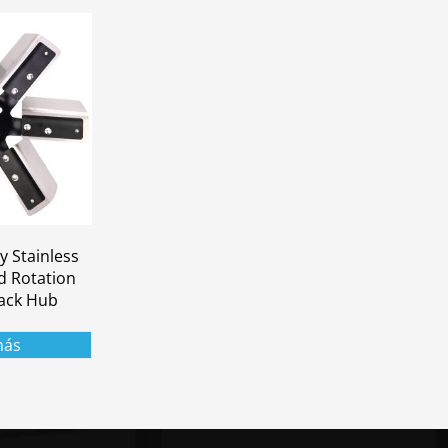
y Stainless
d Rotation
lack Hub
más