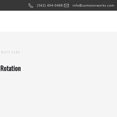
(562) 404-0488
info@usmotorworks.com
 DUTY FLEX
 Rotation