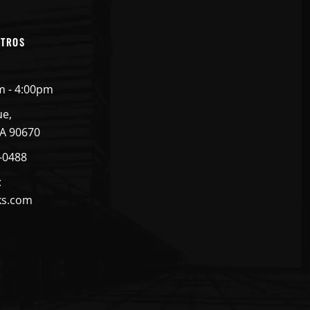
OTROS
m - 4:00pm
ue,
CA 90670
4-0488
:
ks.com